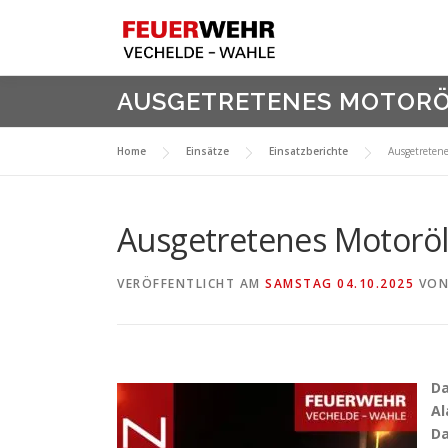
Zum
Inhalt
springen
AUSGETRETENES MOTORÖ
Home
Einsätze
Einsatzberichte
Ausgetreten
Ausgetretenes Motoröl
VERÖFFENTLICHT AM
SAMSTAG 04.10.2025
VO
D
Al
Da