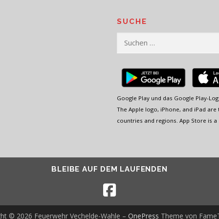
SUCHE
Suchen
nach:
Google Play und das Google Play-Log
The Apple logo, iPhone, and iPad are t
countries and regions. App Store is a 
BLEIBE AUF DEM LAUFENDEN
ght © 2026 Feuerwehr Vechelde-Wahle
–
OnePress
Theme von Fame