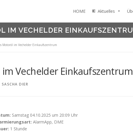
HOME
Aktuelles
Üb
L IM VECHELDER EINKAUFSZENTR
es Motoröl im Vechelder Einkaufszentrum
 im Vechelder Einkaufszentrum
N
SASCHA DIER
atum:
Samstag 04.10.2025 um 20:09 Uhr
armierungsart:
AlarmApp, DME
uer:
1 Stunde