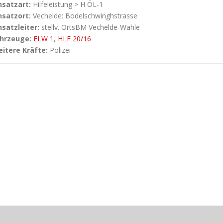
nsatzart:
Hilfeleistung > H ÖL-1
nsatzort:
Vechelde: Bodelschwinghstrasse
nsatzleiter:
stellv. OrtsBM Vechelde-Wahle
hrzeuge:
ELW 1
,
HLF 20/16
itere Kräfte:
Polizei