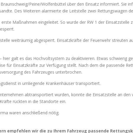
le Braunschweig/Peine/Wolfenbüttel über den Einsatz informiert. Sie
ntsandte. Des Weiteren alarmierte die Leitstelle zwei Rettungswagen d
n erste Maßnahmen eingeleitet. So wurde der RW 1 der Einsatzstelle
sperrt.
stelle weiträumig abgesperrt. Einsatzkräfte der Feuerwehr streuten a
– hier galt es das Hochvoltsystem zu deaktivieren. Etwas schwierig g
e für Einsatzkräfte zur Verfügung stellt. Nach dem die passende Re
gsversorgung des Fahrzeuges unterbrochen.
sdienst in umliegende Krankenhäuser transportiert.
ernehmen abtransportiert wurden, konnte die Einsatzstelle an den vo
räfte rückten in die Standorte ein.
irma waren anschließend nötig.
htern empfehlen wir die zu Ihrem Fahrzeug passende Rettun