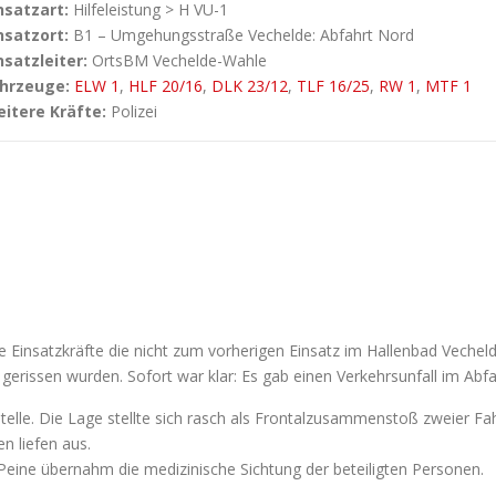
nsatzart:
Hilfeleistung > H VU-1
nsatzort:
B1 – Umgehungsstraße Vechelde: Abfahrt Nord
nsatzleiter:
OrtsBM Vechelde-Wahle
hrzeuge:
ELW 1
,
HLF 20/16
,
DLK 23/12
,
TLF 16/25
,
RW 1
,
MTF 1
itere Kräfte:
Polizei
insatzkräfte die nicht zum vorherigen Einsatz im Hallenbad Vechelde
 gerissen wurden. Sofort war klar: Es gab einen Verkehrsunfall im A
stelle. Die Lage stellte sich rasch als Frontalzusammenstoß zweier Fah
n liefen aus.
Peine übernahm die medizinische Sichtung der beteiligten Personen.