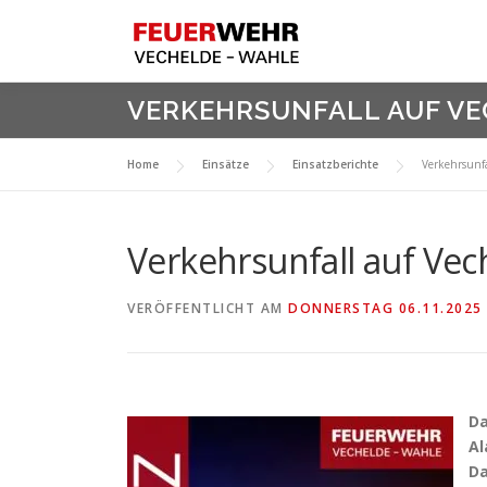
Zum
Inhalt
springen
VERKEHRSUNFALL AUF V
Home
Einsätze
Einsatzberichte
Verkehrsunf
Verkehrsunfall auf Ve
VERÖFFENTLICHT AM
DONNERSTAG 06.11.2025
D
Al
Da