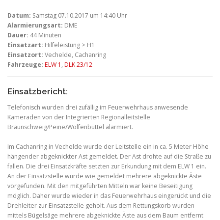
Datum:
Samstag 07.10.2017 um 14:40 Uhr
Alarmierungsart:
DME
Dauer:
44 Minuten
Einsatzart:
Hilfeleistung > H1
Einsatzort:
Vechelde, Cachanring
Fahrzeuge:
ELW 1
,
DLK 23/12
Einsatzbericht:
Telefonisch wurden drei zufällig im Feuerwehrhaus anwesende
Kameraden von der Integrierten Regionalleitstelle
Braunschweig/Peine/Wolfenbüttel alarmiert.
Im Cachanring in Vechelde wurde der Leitstelle ein in ca. 5 Meter Höhe
hängender abgeknickter Ast gemeldet. Der Ast drohte auf die Straße zu
fallen. Die drei Einsatzkräfte setzten zur Erkundung mit dem ELW 1 ein.
An der Einsatzstelle wurde wie gemeldet mehrere abgeknickte Äste
vorgefunden. Mit den mitgeführten Mitteln war keine Beseitigung
möglich. Daher wurde wieder in das Feuerwehrhaus eingerückt und die
Drehleiter zur Einsatzstelle geholt. Aus dem Rettungskorb wurden
mittels Bügelsäge mehrere abgeknickte Äste aus dem Baum entfernt