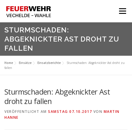
Zum
Inhalt
Menü
springen
HOME
STURMSCHADEN:
ABGEKNICKTER AST DROHT ZU
Aktuelles
FALLEN
Über Uns
Service
Home
Einsätze
Einsatzberichte
Sturmschaden: Abgeknickter Ast droht zu
fallen
Meine Feuerwehr
Sturmschaden: Abgeknickter Ast
droht zu fallen
VERÖFFENTLICHT AM
SAMSTAG 07.10.2017
VON
MARTIN
HANNE