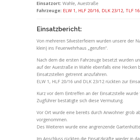
Einsatzort:
Wahle, Auestraße
Fahrzeuge:
ELW 1
,
HLF 20/16
,
DLK 23/12
,
TLF 16
Einsatzbericht:
Von mehreren Silvesterfeiern wurden unsere der N
klein) ins Feuerwehrhaus „gerufen“.
Nach dem die ersten Fahrzeuge besetzt wurden und
auf der Auestraße in Wahle ebenfalls eine Hecken 
Einsatzstellen getrennt anzufahren.
ELW 1, HLF 20/16 und DLK 23/12 rückten zur Einsat
Kurz vor dem Eintreffen an der Einsatzstelle wurde 
Zugführer bestätigte sich diese Vermutung.
Vor Ort wurde eine bereits durch Anwohner grob a
vorgenommen.
Des Weiteren wurde eine angrenzende Gartenhütte 
Im Anschluss rückten die Einsatzkräfte wieder in d