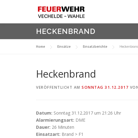
Zum
Inhalt
springen
HECKENBRAND
Home
Einsätze
Einsatzberichte
Heckenbran
Heckenbrand
VERÖFFENTLICHT AM
SONNTAG 31.12.2017
VO
Datum:
Sonntag 31.12.2017 um 21:26 Uhr
Alarmierungsart:
DME
Dauer:
26 Minuten
Einsatzart:
Brand > F1