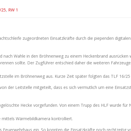
/25
,
RW 1
achtschleife zugeordneten Einsatzkräfte durch die piependen digital
 nach Wahle in den Bröhnenweg zu einem Heckenbrand ausrücken woll
brennen sollte. Der Zugführer entschied daher die weiteren Fahrzeug
zstelle im Bröhnenweg aus. Kurze Zeit später folgten das TLF 16/25
von der Leitstelle mitgeteilt, dass es sich vermutlich um eine Einsatz
bgelöschte Hecke vorgefunden. Von einem Trupp des HLF wurde für Na
mittels Wärmebildkamera kontrolliert.
as Feuerwehrhaus ein. So konnten die Einsatzkräfte noch rechtzeitig 