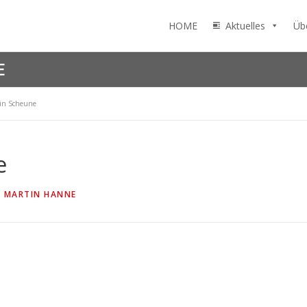
HOME
Aktuelles
Üb
E
 in Scheune
e
N
MARTIN HANNE