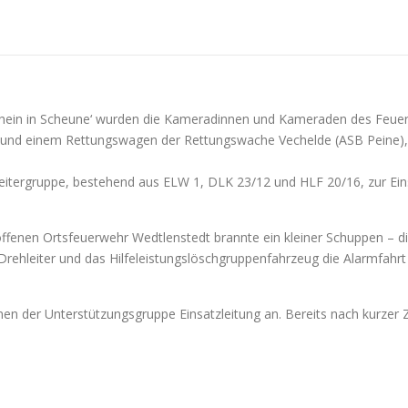
chein in Scheune‘ wurden die Kameradinnen und Kameraden des Fe
nd einem Rettungswagen der Rettungswache Vechelde (ASB Peine), von
leitergruppe, bestehend aus ELW 1, DLK 23/12 und HLF 20/16, zur Eins
offenen Ortsfeuerwehr Wedtlenstedt brannte ein kleiner Schuppen – d
e Drehleiter und das Hilfeleistungslöschgruppenfahrzeug die Alarmfah
men der Unterstützungsgruppe Einsatzleitung an. Bereits nach kurzer 