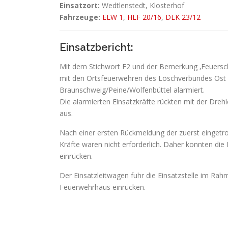
Einsatzort:
Wedtlenstedt, Klosterhof
Fahrzeuge:
ELW 1
,
HLF 20/16
,
DLK 23/12
Einsatzbericht:
Mit dem Stichwort F2 und der Bemerkung ‚Feuers
mit den Ortsfeuerwehren des Löschverbundes Ost u
Braunschweig/Peine/Wolfenbüttel alarmiert.
Die alarmierten Einsatzkräfte rückten mit der Dreh
aus.
Nach einer ersten Rückmeldung der zuerst eingetr
Kräfte waren nicht erforderlich. Daher konnten di
einrücken.
Der Einsatzleitwagen fuhr die Einsatzstelle im Rah
Feuerwehrhaus einrücken.