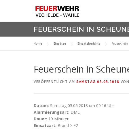
Zum
Inhalt
springen
FEUERSCHEIN IN SCHEUN
Home
Einsätze
Einsatzberichte
Feuerschein
Feuerschein in Scheun
VERÖFFENTLICHT AM
SAMSTAG 05.05.2018
VO
Datum:
Samstag 05.05.2018 um 09:16 Uhr
Alarmierungsart:
DME
Dauer:
19 Minuten
Einsatzart:
Brand > F2