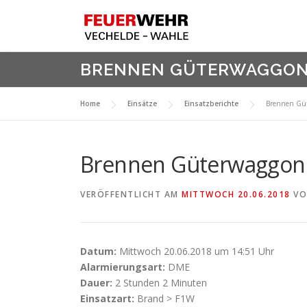
Zum
Inhalt
springen
BRENNEN GÜTERWAGGO
Home
Einsätze
Einsatzberichte
Brennen Gü
Brennen Güterwaggon
VERÖFFENTLICHT AM
MITTWOCH 20.06.2018
V
Datum:
Mittwoch 20.06.2018 um 14:51 Uhr
Alarmierungsart:
DME
Dauer:
2 Stunden 2 Minuten
Einsatzart:
Brand > F1W