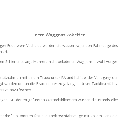
Leere Waggons kokelten
ligen Feuerwehr Vechelde wurden die wassertragenden Fahrzeuge de
iert.
ten Schienenstrang. Mehrere nicht beladenen Waggons – wohl vorge
aßnahmen mit einem Trupp unter PA und half bei der Verlegung der 
t werden um an die Brandnester zu gelangen. Unser Tanklöschfahrz
ritze abzulöschen.
gen. Mit der mitgeführten Wärmebildkamera wurden die Brandstellen 
edarf. So konnten fast alle Tanklöschfahrzeuge mit vollem Tank die