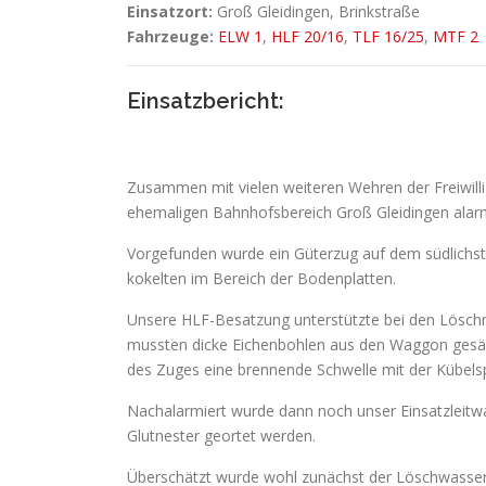
Einsatzort:
Groß Gleidingen, Brinkstraße
Fahrzeuge:
ELW 1
,
HLF 20/16
,
TLF 16/25
,
MTF 2
Einsatzbericht:
Zusammen mit vielen weiteren Wehren der Freiwil
ehemaligen Bahnhofsbereich Groß Gleidingen alarm
Vorgefunden wurde ein Güterzug auf dem südlichs
kokelten im Bereich der Bodenplatten.
Unsere HLF-Besatzung unterstützte bei den Löschm
mussten dicke Eichenbohlen aus den Waggon gesäg
des Zuges eine brennende Schwelle mit der Kübelsp
Nachalarmiert wurde dann noch unser Einsatzleitwa
Glutnester geortet werden.
Überschätzt wurde wohl zunächst der Löschwasserb