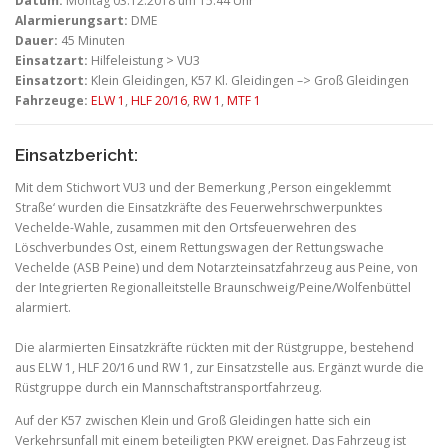
Datum:
Montag 03.12.2018 um 15:44 Uhr
Alarmierungsart:
DME
Dauer:
45 Minuten
Einsatzart:
Hilfeleistung > VU3
Einsatzort:
Klein Gleidingen, K57 Kl. Gleidingen –> Groß Gleidingen
Fahrzeuge:
ELW 1
,
HLF 20/16
,
RW 1
,
MTF 1
Einsatzbericht:
Mit dem Stichwort VU3 und der Bemerkung ‚Person eingeklemmt
Straße‘ wurden die Einsatzkräfte des Feuerwehrschwerpunktes
Vechelde-Wahle, zusammen mit den Ortsfeuerwehren des
Löschverbundes Ost, einem Rettungswagen der Rettungswache
Vechelde (ASB Peine) und dem Notarzteinsatzfahrzeug aus Peine, von
der Integrierten Regionalleitstelle Braunschweig/Peine/Wolfenbüttel
alarmiert.
Die alarmierten Einsatzkräfte rückten mit der Rüstgruppe, bestehend
aus ELW 1, HLF 20/16 und RW 1, zur Einsatzstelle aus. Ergänzt wurde die
Rüstgruppe durch ein Mannschaftstransportfahrzeug.
Auf der K57 zwischen Klein und Groß Gleidingen hatte sich ein
Verkehrsunfall mit einem beteiligten PKW ereignet. Das Fahrzeug ist