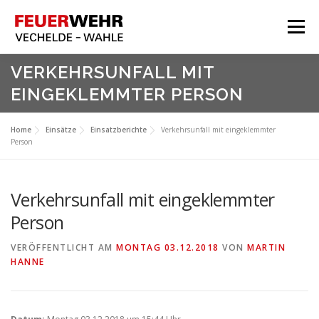
Zum
Inhalt
Menü
springen
HOME
VERKEHRSUNFALL MIT
EINGEKLEMMTER PERSON
Aktuelles
Über Uns
Home
Einsätze
Einsatzberichte
Verkehrsunfall mit eingeklemmter
Person
Service
Meine Feuerwehr
Verkehrsunfall mit eingeklemmter
Person
VERÖFFENTLICHT AM
MONTAG 03.12.2018
VON
MARTIN
HANNE