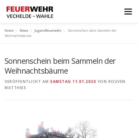
Zum
Inhalt
Menü
springen
HOME
Home
News
Jugendfeuerwehr
Sonnenschein beim Sammeln der
Weihnachtsbäume
Aktuelles
Über Uns
Sonnenschein beim Sammeln der
Service
Weihnachtsbäume
Meine Feuerwehr
VERÖFFENTLICHT AM
SAMSTAG 11.01.2020
VON
ROUVEN
MATTHIES