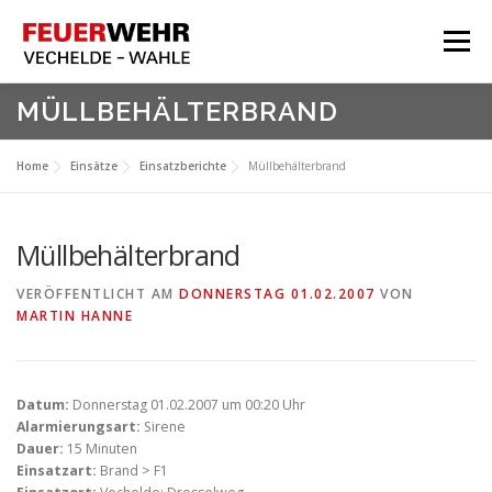
Zum
Inhalt
Menü
springen
HOME
MÜLLBEHÄLTERBRAND
Aktuelles
Home
Einsätze
Einsatzberichte
Müllbehälterbrand
Über Uns
Service
Müllbehälterbrand
Meine Feuerwehr
VERÖFFENTLICHT AM
DONNERSTAG 01.02.2007
VON
MARTIN HANNE
Datum:
Donnerstag 01.02.2007 um 00:20 Uhr
Alarmierungsart:
Sirene
Dauer:
15 Minuten
Einsatzart:
Brand > F1