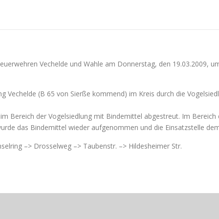
r Feuerwehren Vechelde und Wahle am Donnerstag, den 19.03.2009, u
ang Vechelde (B 65 von Sierße kommend) im Kreis durch die Vogelsiedl
s im Bereich der Vogelsiedlung mit Bindemittel abgestreut. Im Bere
wurde das Bindemittel wieder aufgenommen und die Einsatzstelle de
Amselring –> Drosselweg –> Taubenstr. –> Hildesheimer Str.