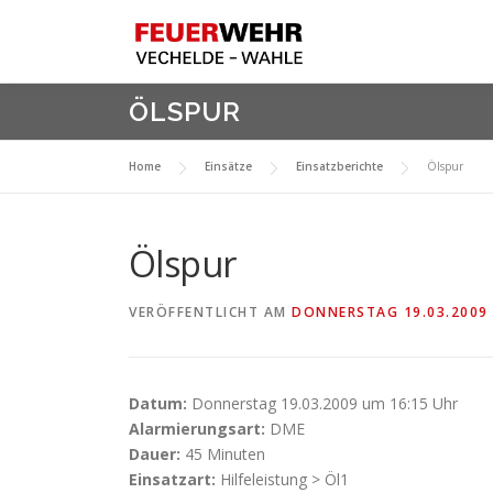
Zum
Inhalt
springen
ÖLSPUR
Home
Einsätze
Einsatzberichte
Ölspur
Ölspur
VERÖFFENTLICHT AM
DONNERSTAG 19.03.2009
Datum:
Donnerstag 19.03.2009 um 16:15 Uhr
Alarmierungsart:
DME
Dauer:
45 Minuten
Einsatzart:
Hilfeleistung > Öl1