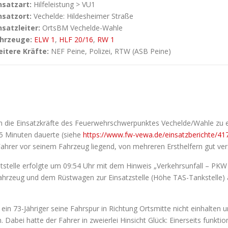
nsatzart:
Hilfeleistung > VU1
nsatzort:
Vechelde: Hildesheimer Straße
nsatzleiter:
OrtsBM Vechelde-Wahle
hrzeuge:
ELW 1
,
HLF 20/16
,
RW 1
itere Kräfte:
NEF Peine, Polizei, RTW (ASB Peine)
n die Einsatzkräfte des Feuerwehrschwerpunktes Vechelde/Wahle zu 
5 Minuten dauerte (siehe
https://www.fw-vewa.de/einsatzberichte/41
ahrer vor seinem Fahrzeug liegend, von mehreren Ersthelfern gut ver
eitstelle erfolgte um 09:54 Uhr mit dem Hinweis „Verkehrsunfall – P
ahrzeug und dem Rüstwagen zur Einsatzstelle (Höhe TAS-Tankstelle) au
 ein 73-Jähriger seine Fahrspur in Richtung Ortsmitte nicht einhalte
abei hatte der Fahrer in zweierlei Hinsicht Glück: Einerseits funkti