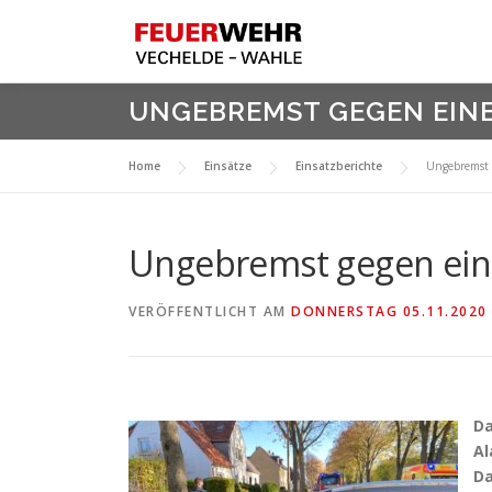
Zum
Inhalt
springen
UNGEBREMST GEGEN EINEN
Home
Einsätze
Einsatzberichte
Ungebremst 
Ungebremst gegen eine
VERÖFFENTLICHT AM
DONNERSTAG 05.11.2020
D
Al
Da