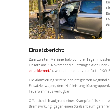
Ei
Ei
Ei
Fa
We
Einsatzbericht:
Zum zweiten Mal innerhalb von drei Tagen musste
Einsatz am 2. November die Rettungsaktion über 7
eingeklemmt/
), wurde heute der verunfallte PKW-F
Die Alarmierung seitens der Integrierten Regionall
Einsatzleitwagen, dem Hilfeleistungslöschgruppenf
Feuerwehrhaus verfügbar.
Offensichtlich aufgrund eines Krampfanfalls konnte
Bremswirkung, gegen einen Straßenbaum gefahren. D