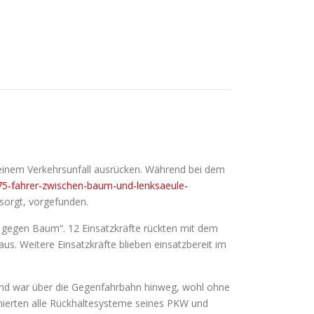
einem Verkehrsunfall ausrücken. Während bei dem
75-fahrer-zwischen-baum-und-lenksaeule-
sorgt, vorgefunden.
KW gegen Baum“. 12 Einsatzkräfte rückten mit dem
s. Weitere Einsatzkräfte blieben einsatzbereit im
n und war über die Gegenfahrbahn hinweg, wohl ohne
onierten alle Rückhaltesysteme seines PKW und