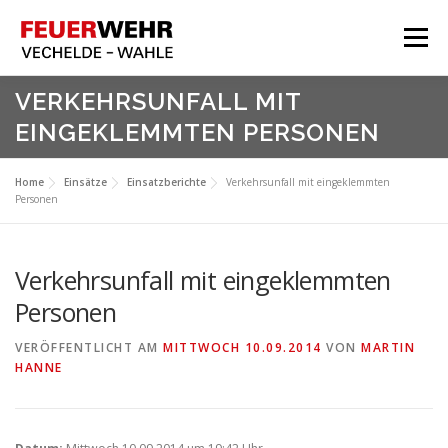
Zum
Inhalt
Menü
springen
HOME
VERKEHRSUNFALL MIT
EINGEKLEMMTEN PERSONEN
Aktuelles
Über Uns
Home
Einsätze
Einsatzberichte
Verkehrsunfall mit eingeklemmten
Personen
Service
Meine Feuerwehr
Verkehrsunfall mit eingeklemmten
Personen
VERÖFFENTLICHT AM
MITTWOCH 10.09.2014
VON
MARTIN
HANNE