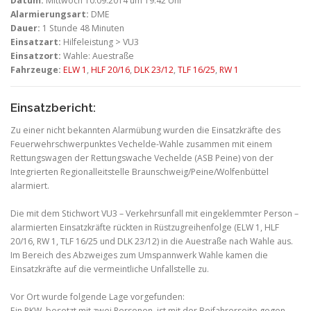
Datum:
Mittwoch 10.09.2014 um 19:42 Uhr
Alarmierungsart:
DME
Dauer:
1 Stunde 48 Minuten
Einsatzart:
Hilfeleistung > VU3
Einsatzort:
Wahle: Auestraße
Fahrzeuge:
ELW 1
,
HLF 20/16
,
DLK 23/12
,
TLF 16/25
,
RW 1
Einsatzbericht:
Zu einer nicht bekannten Alarmübung wurden die Einsatzkräfte des
Feuerwehrschwerpunktes Vechelde-Wahle zusammen mit einem
Rettungswagen der Rettungswache Vechelde (ASB Peine) von der
Integrierten Regionalleitstelle Braunschweig/Peine/Wolfenbüttel
alarmiert.
Die mit dem Stichwort VU3 – Verkehrsunfall mit eingeklemmter Person –
alarmierten Einsatzkräfte rückten in Rüstzugreihenfolge (ELW 1, HLF
20/16, RW 1, TLF 16/25 und DLK 23/12) in die Auestraße nach Wahle aus.
Im Bereich des Abzweiges zum Umspannwerk Wahle kamen die
Einsatzkräfte auf die vermeintliche Unfallstelle zu.
Vor Ort wurde folgende Lage vorgefunden:
Ein PKW, besetzt mit zwei Personen, ist mit der Beifahrerseite gegen