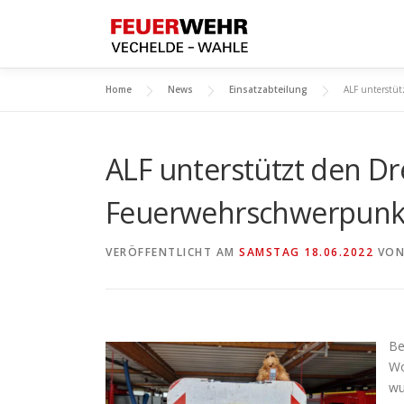
Zum
Inhalt
springen
Home
News
Einsatzabteilung
ALF unterstüt
ALF unterstützt den Dr
Feuerwehrschwerpunk
VERÖFFENTLICHT AM
SAMSTAG 18.06.2022
VO
Be
Wo
wu